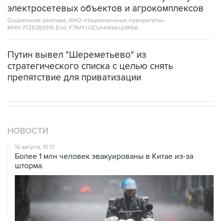
электросетевых объектов и агрокомплексов
Социальная реклама, АНО «Национальные приоритеты».
ИНН 7725383515 Erid: F7NfYUJCUneVdwcydK6A
Путин вывел "Шереметьево" из
стратегического списка с целью снять
препятствие для приватизации
НОВОСТИ
10 августа, 10:17
Более 1 млн человек эвакуированы в Китае из-за
шторма