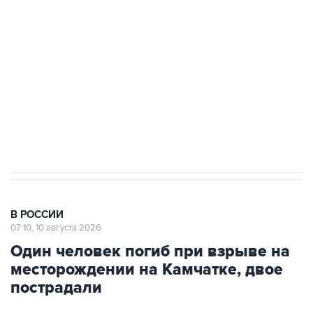
Беспилотные технологии и ИИ на службе у
электросетевых объектов и агрокомплексов
Социальная реклама, АНО «Национальные приоритеты».
ИНН 7725383515 Erid: F7NfYUJCUneVdwcydK6A
Путин вывел "Шереметьево" из
стратегического списка с целью снять
препятствие для приватизации
В РОССИИ
07:10, 10 августа 2026
Один человек погиб при взрыве на
месторождении на Камчатке, двое
пострадали