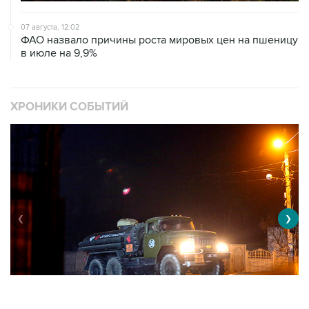
ФАО назвало причины роста мировых цен на пшеницу
в июле на 9,9%
ХРОНИКИ СОБЫТИЙ
❮
❯
Военная операция на Украине
О