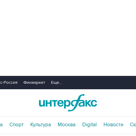
с-Россия
Финмаркет
Еще...
а
Спорт
Культура
Москва
Digital
Новости
С