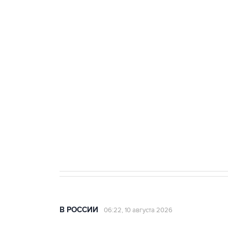
БПЛА
Число жертв атаки БПЛА на Бел
Беспилотные технологии и ИИ н
агрокомплексов
Социальная реклама, АНО «Национальные приоритеты».
И
Путин вывел "Шереметьево" из 
препятствие для приватизации
В РОССИИ
06:22, 10 августа 2026