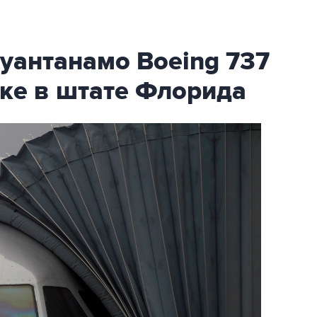
уантанамо Boeing 737
ке в штате Флорида