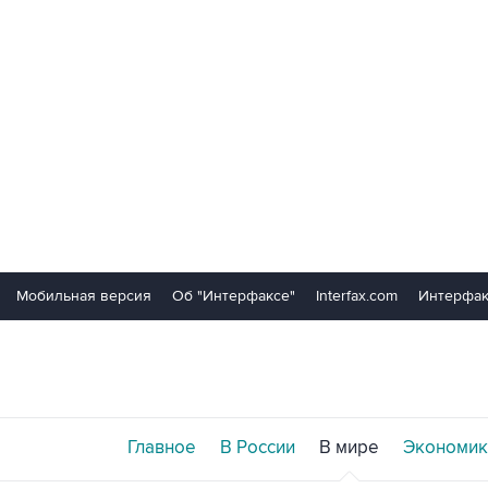
Мобильная версия
Об "Интерфаксе"
Interfax.com
Интерфак
Главное
В России
В мире
Экономик