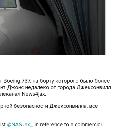
т Boeing 737, на борту которого было более
ент-Джонс недалеко от города Джексонвилл
елеканал News4jax.
рной безопасности Джексонвилла, все
ist
@NASJax_
in reference to a commercial