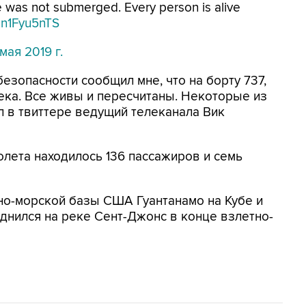
ne was not submerged. Every person is alive
/4n1Fyu5nTS
мая 2019 г.
езопасности сообщил мне, что на борту 737,
ека. Все живы и пересчитаны. Некоторые из
ал в твиттере ведущий телеканала Вик
молета находилось 136 пассажиров и семь
нно-морской базы США Гуантанамо на Кубе и
однился на реке Сент-Джонс в конце взлетно-