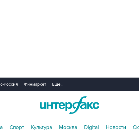
с-Россия
Финмаркет
Еще...
а
Спорт
Культура
Москва
Digital
Новости
С