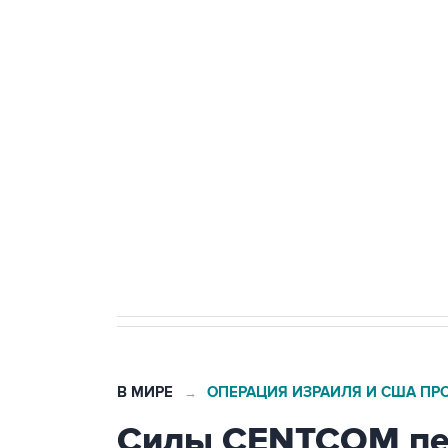
ФСБ сообщила о задержании в 
теракт на объекте Росгвардии
Беспилотные технологии и ИИ н
агрокомплексов
Социальная реклама, АНО «Национальные приоритеты».
И
Кабмин РФ разрешил до 1 июля 
бензина Евро 2, Евро 3, Евро 4
В МИРЕ
ОПЕРАЦИЯ ИЗРАИЛЯ И США ПР
→
Силы CENTCOM пер