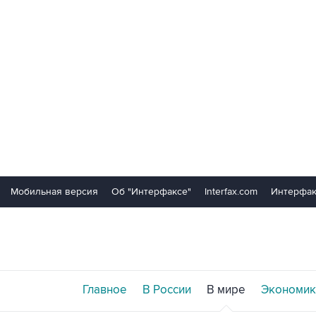
Мобильная версия
Об "Интерфаксе"
Interfax.com
Интерфак
Главное
В России
В мире
Экономик