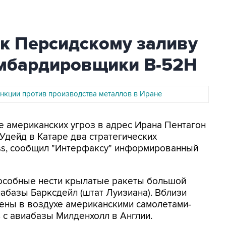
к Персидскому заливу
омбардировщики B-52H
анкции против производства металлов в Иране
не американских угроз в адрес Ирана Пентагон
Удейд в Катаре два стратегических
ess, сообщил "Интерфаксу" информированный
особные нести крылатые ракеты большой
иабазы Барксдейл (штат Луизиана). Вблизи
ены в воздухе американскими самолетами-
 с авиабазы Милденхолл в Англии.