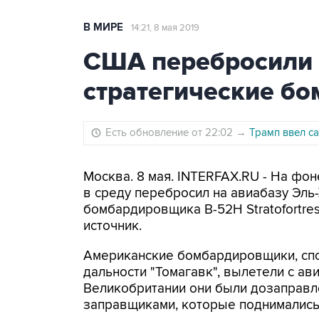
В МИРЕ
14:21, 8 мая 2019
США перебросили 
стратегические б
Есть обновление от 22:02
→
Трамп ввел с
Москва. 8 мая. INTERFAX.RU - На фо
в среду перебросил на авиабазу Эль-
бомбардировщика B-52H Stratofortr
источник.
Американские бомбардировщики, сп
дальности "Томагавк", вылетели с ав
Великобритании они были дозаправл
заправщиками, которые поднимались