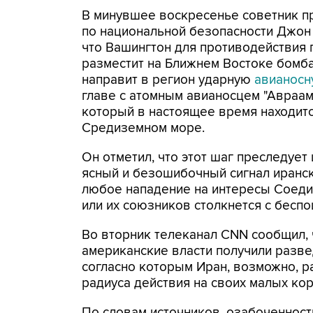
В минувшее воскресенье советник 
по национальной безопасности Джон 
что Вашингтон для противодействия 
разместит на Ближнем Востоке бомб
направит в регион ударную
авианосн
главе с атомным авианосцем "Авраам
который в настоящее время находитс
Средиземном море.
Он отметил, что этот шаг преследует
ясный и безошибочный сигнал иранск
любое нападение на интересы Соед
или их союзников столкнется с беспо
Во вторник телеканал CNN сообщил, 
американские власти получили разв
согласно которым Иран, возможно, р
радиуса действия на своих малых ко
По словам источников, озабоченност