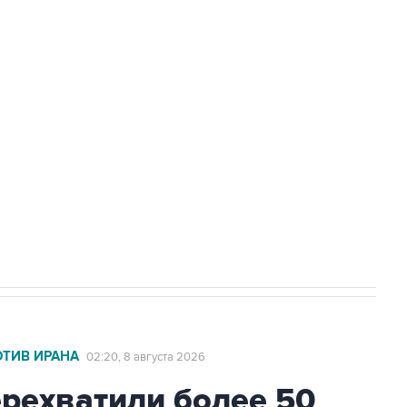
Приморье подростков, готовивших
а службе у электросетевых объектов и
НН 7725383515 Erid: F7NfYUJCUneVdwcydK6A
2027 года импорт, выпуск и обращение
ОТИВ ИРАНА
02:20, 8 августа 2026
ехватили более 50