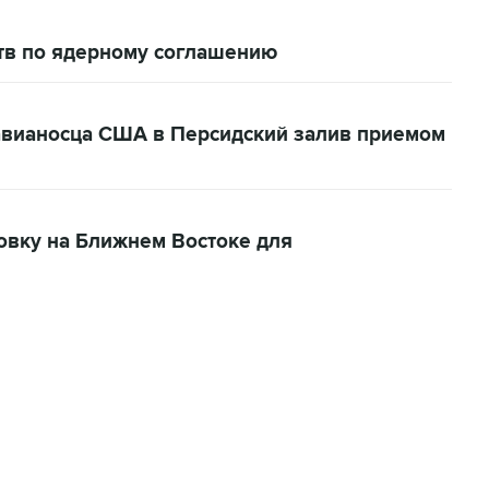
ств по ядерному соглашению
 авианосца США в Персидский залив приемом
вку на Ближнем Востоке для
22:34, 7 августа 2026