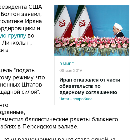
президента США
Болтон заявил,
политике Ирана
ардировщики и
ую группу
во
 Линкольн",
я в
В МИРЕ
 цель "подать
08 мая 2019
ому режиму, что
Иран отказался от части
иненных Штатов
обязательств по
щадной силой".
ядерному соглашению
Читать подробнее
что
едданные,
азместил баллистические ракеты ближнего
раблях в Персидском заливе.
ь этим размещением ракет стала одной из