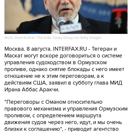
Фото: Arun Kumar/ The India Today Group via Getty Images
Москва. 8 августа. INTERFAX.RU - Тегеран и
Маскат могут вскоре договориться о системе
управления судоходством в Ормузском
проливе, однако снятие блокады с него имеет
отношение не к этим переговорам, а к
действиям США, заявил в субботу глава МИД
Ирана Аббас Аракчи.
"Переговоры с Оманом относительно
правового механизма и управления Ормузским
проливом, с определением маршрута
движения судов через него, идут, и мы очень
близки к соглашению", - приводит агентство
Tasnim слова министра.