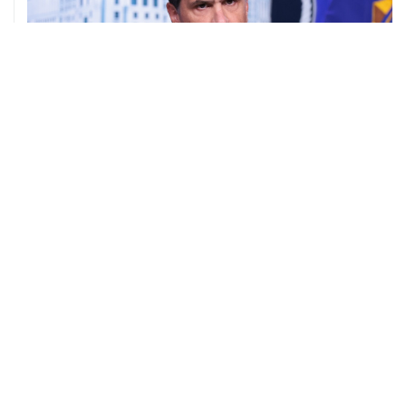
08 августа, 11:53
Хуситы заявили, что действуют против Саудовской
Аравии для снятия блокады с Йемена
08 августа, 11:04
Тайфун "Долфин" достиг юга Японии, пострадали пять
человек
08 августа, 10:30
Йеменские войска нанесли ряд ударов по хуситам