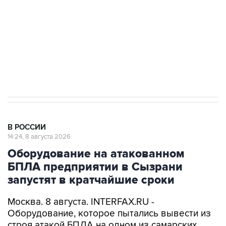
ИНН 7725383515 Erid: F7NfYUJCUneVdwcydK6A
Кабмин РФ разрешил до 1 июля 2027 года
импорт, выпуск и обращение бензина Евро 2,
Евро 3, Евро 4
В РОССИИ
14:24, 8 августа 2026
Оборудование на атакованном
БПЛА предприятии в Сызрани
запустят в кратчайшие сроки
Москва. 8 августа. INTERFAX.RU -
Оборудование, которое пытались вывести из
строя атакой БПЛА на одном из самарских
предприятий в ночь на субботу, начнет