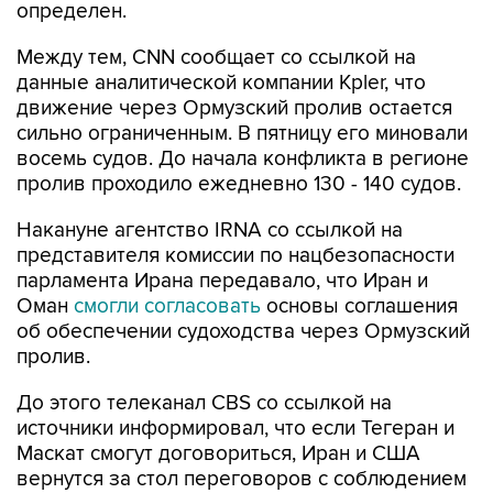
Между тем, CNN сообщает со ссылкой на
данные аналитической компании Kpler, что
движение через Ормузский пролив остается
сильно ограниченным. В пятницу его миновали
восемь судов. До начала конфликта в регионе
пролив проходило ежедневно 130 - 140 судов.
Накануне агентство IRNA со ссылкой на
представителя комиссии по нацбезопасности
парламента Ирана передавало, что Иран и
Оман
смогли согласовать
основы соглашения
об обеспечении судоходства через Ормузский
пролив.
До этого телеканал CBS со ссылкой на
источники информировал, что если Тегеран и
Маскат смогут договориться, Иран и США
вернутся за стол переговоров с соблюдением
условий июньского меморандума о
взаимопонимании.