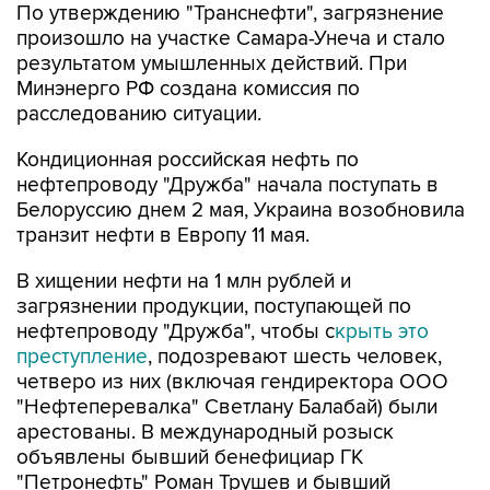
результатом умышленных действий. При
Минэнерго РФ создана комиссия по
расследованию ситуации.
Кондиционная российская нефть по
нефтепроводу "Дружба" начала поступать в
Белоруссию днем 2 мая, Украина возобновила
транзит нефти в Европу 11 мая.
В хищении нефти на 1 млн рублей и
загрязнении продукции, поступающей по
нефтепроводу "Дружба", чтобы с
крыть это
преступление
, подозревают шесть человек,
четверо из них (включая гендиректора ООО
"Нефтеперевалка" Светлану Балабай) были
арестованы. В международный розыск
объявлены бывший бенефициар ГК
"Петронефть" Роман Трушев и бывший
гендиректор ООО "Самаратранснефть-
Терминал" Роман Ружечко.