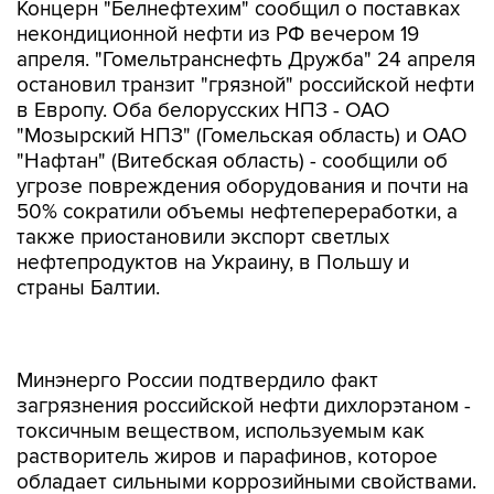
Концерн "Белнефтехим" сообщил о поставках
некондиционной нефти из РФ вечером 19
апреля. "Гомельтранснефть Дружба" 24 апреля
остановил транзит "грязной" российской нефти
в Европу. Оба белорусских НПЗ - ОАО
"Мозырский НПЗ" (Гомельская область) и ОАО
"Нафтан" (Витебская область) - сообщили об
угрозе повреждения оборудования и почти на
50% сократили объемы нефтепереработки, а
также приостановили экспорт светлых
нефтепродуктов на Украину, в Польшу и
страны Балтии.
Минэнерго России подтвердило факт
загрязнения российской нефти дихлорэтаном -
токсичным веществом, используемым как
растворитель жиров и парафинов, которое
обладает сильными коррозийными свойствами.
По утверждению "Транснефти", загрязнение
произошло на участке Самара-Унеча и стало