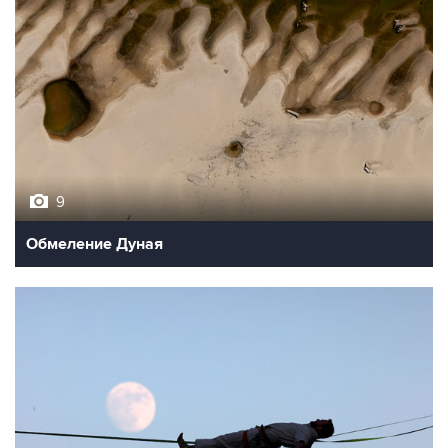
9
Обмеление Дуная