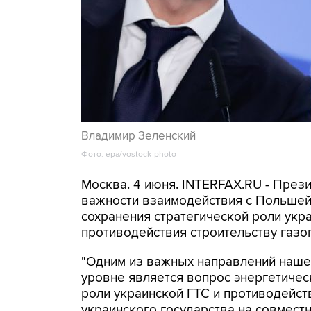
Владимир Зеленский
Фото: epa/vostock-photo
Москва. 4 июня. INTERFAX.RU - През
важности взаимодействия с Польшей
сохранения стратегической роли укра
противодействия строительству газо
"Одним из важных направлений наше
уровне является вопрос энергетичес
роли украинской ГТС и противодейств
украинского государства на совмес