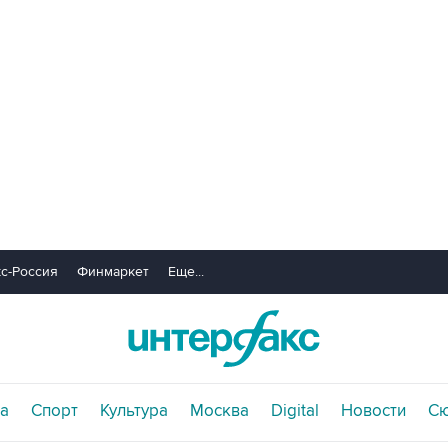
с-Россия
Финмаркет
Еще...
а
Спорт
Культура
Москва
Digital
Новости
С