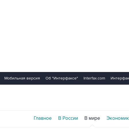
Мобильная версия
Об "Интерфаксе"
Interfax.com
Интерфак
Главное
В России
В мире
Экономик