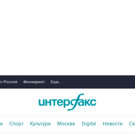
с-Россия
Финмаркет
Еще...
а
Спорт
Культура
Москва
Digital
Новости
С