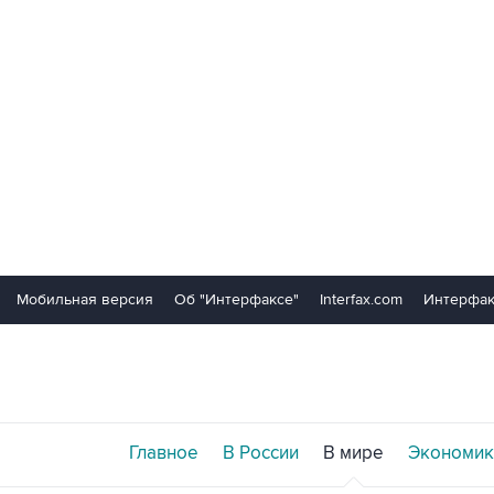
Мобильная версия
Об "Интерфаксе"
Interfax.com
Интерфак
Главное
В России
В мире
Экономик