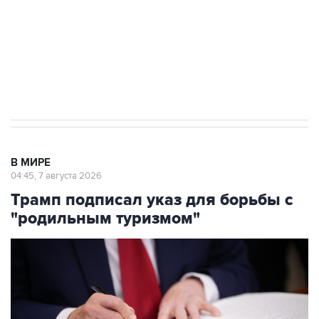
выходят на мировые рынки
Социальная реклама, АНО «Национальные приоритеты».
ИНН 7725383515 Erid: F7NfYUJCUneVdTRF8PRs
Аксенов сообщил о четвертом погибшем в
результате атаки ВСУ на Крым
В МИРЕ
04:45, 7 августа 2026
Трамп подписал указ для борьбы с
"родильным туризмом"