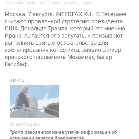
Фото: Fatemeh Bahrami/Anadolu via Getty Images
Москва. 7 августа. INTERFAX.RU - В Тегеране
считают провальной стратегию президента
США Дональда Трампа, который, по мнению
Ирана, пытается его запугать, и призывают
выполнить взятые обязательства для
урегулирования конфликта, заявил спикер
иранского парламента Мохаммад Багер
Галибаф.
В МИРЕ
06 августа 2026
Трамп разозлился из-за утечки информации об
истощении запасов боеприпасов