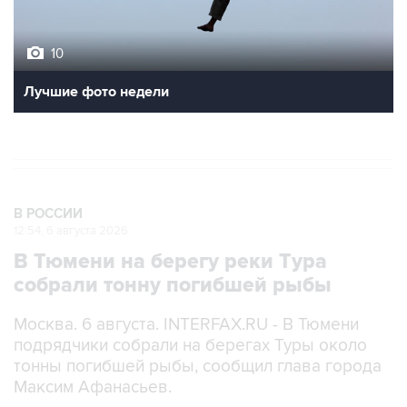
10
Лучшие фото недели
В РОССИИ
12:54, 6 августа 2026
В Тюмени на берегу реки Тура
собрали тонну погибшей рыбы
Москва. 6 августа. INTERFAX.RU - В Тюмени
подрядчики собрали на берегах Туры около
тонны погибшей рыбы, сообщил глава города
Максим Афанасьев.