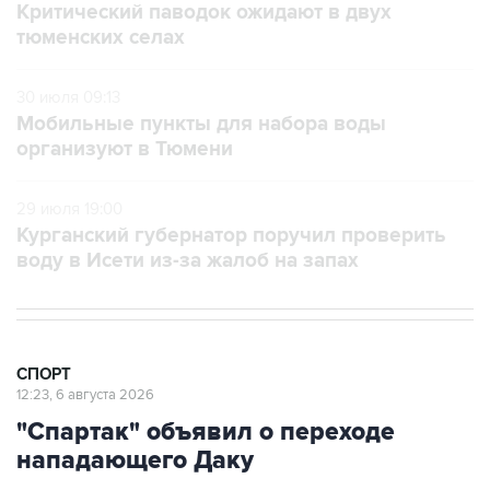
Критический паводок ожидают в двух
тюменских селах
30 июля 09:13
Мобильные пункты для набора воды
организуют в Тюмени
29 июля 19:00
Курганский губернатор поручил проверить
воду в Исети из-за жалоб на запах
СПОРТ
12:23, 6 августа 2026
"Спартак" объявил о переходе
нападающего Даку