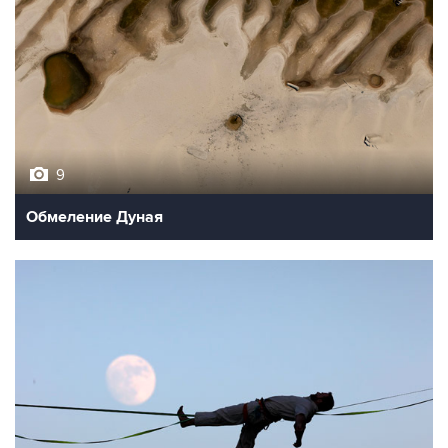
9
Обмеление Дуная