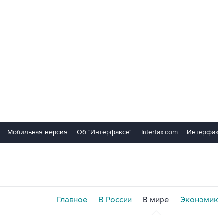
Мобильная версия
Об "Интерфаксе"
Interfax.com
Интерфак
Главное
В России
В мире
Экономик