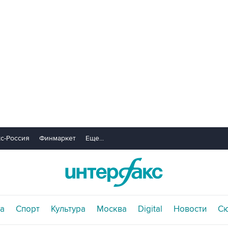
с-Россия
Финмаркет
Еще...
а
Спорт
Культура
Москва
Digital
Новости
С