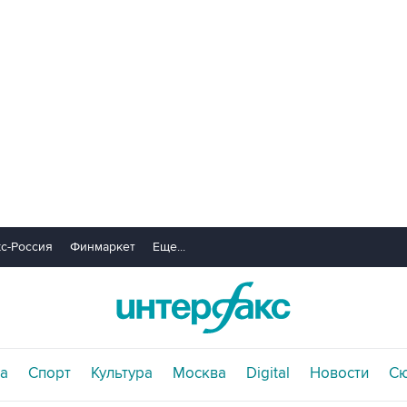
с-Россия
Финмаркет
Еще...
а
Спорт
Культура
Москва
Digital
Новости
С