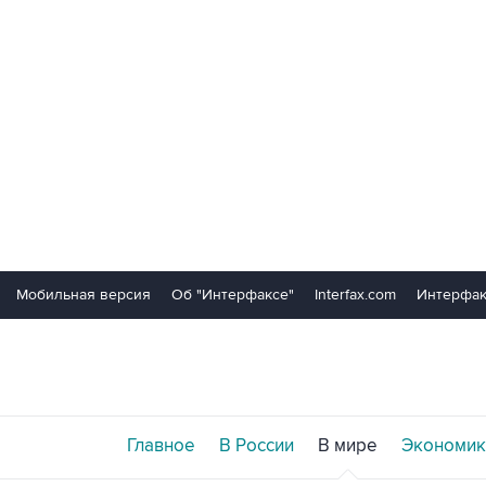
Мобильная версия
Об "Интерфаксе"
Interfax.com
Интерфак
Главное
В России
В мире
Экономик