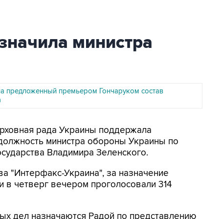
азначила министра
ла предложенный премьером Гончаруком состав
а
Верховная рада Украины поддержала
должность министра обороны Украины по
осударства Владимира Зеленского.
ва "Интерфакс-Украина", за назначение
и в четверг вечером проголосовали 314
ных дел назначаются Радой по представлению