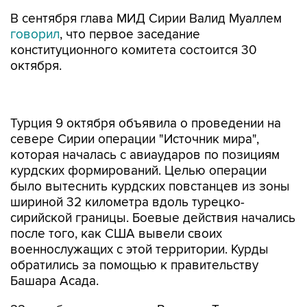
В сентября глава МИД Сирии Валид Муаллем
говорил
, что первое заседание
конституционного комитета состоится 30
октября.
Турция 9 октября объявила о проведении на
севере Сирии операции "Источник мира",
которая началась с авиаударов по позициям
курдских формирований. Целью операции
было вытеснить курдских повстанцев из зоны
шириной 32 километра вдоль турецко-
сирийской границы. Боевые действия начались
после того, как США вывели своих
военнослужащих с этой территории. Курды
обратились за помощью к правительству
Башара Асада.
22 октября президенты России и Турции
Владимир Путин и Реджеп Тайип Эрдоган