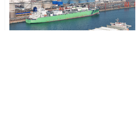
ХРОНИКИ СОБЫТИЙ
❮
❯