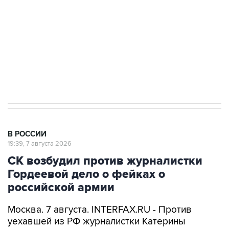
Социальная реклама, АНО «Национальные приоритеты».
ИНН 7725383515 Erid: F7NfYUJCUneVdwcydK6A
Аксенов сообщил о четвертом погибшем в
результате атаки ВСУ на Крым
В РОССИИ
19:39, 7 августа 2026
СК возбудил против журналистки
Гордеевой дело о фейках о
российской армии
Москва. 7 августа. INTERFAX.RU - Против
уехавшей из РФ журналистки Катерины
Гордеевой (
признана иноагентом
) возбуждено
дело о распространении дезинформации о