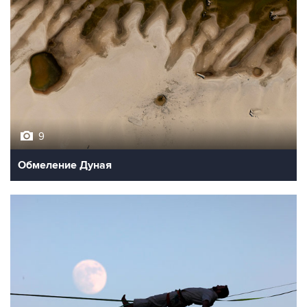
9
Обмеление Дуная