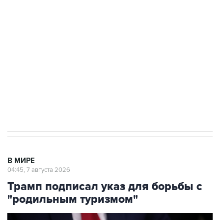
Росгвардии
Как российские медицинские технологии
выходят на мировые рынки
Социальная реклама, АНО «Национальные приоритеты».
ИНН 7725383515 Erid: F7NfYUJCUneVdTRF8PRs
Аксенов сообщил о четвертом погибшем в
результате атаки ВСУ на Крым
В МИРЕ
04:45, 7 августа 2026
Трамп подписал указ для борьбы с
"родильным туризмом"