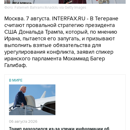
Фото: Fatemeh Bahrami/Anadolu via Getty Images
Москва. 7 августа. INTERFAX.RU - В Тегеране
считают провальной стратегию президента
США Дональда Трампа, который, по мнению
Ирана, пытается его запугать, и призывают
выполнить взятые обязательства для
урегулирования конфликта, заявил спикер
иранского парламента Мохаммад Багер
Галибаф.
В МИРЕ
06 августа 2026
Трамп разозлился из-за утечки информации об