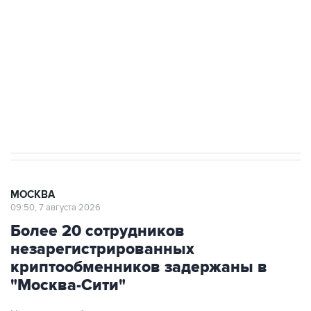
Беспилотные технологии и ИИ на службе у
электросетевых объектов и агрокомплексов
Социальная реклама, АНО «Национальные приоритеты».
ИНН 7725383515 Erid: F7NfYUJCUneVdwcydK6A
Аксенов сообщил о четвертом погибшем в
результате атаки ВСУ на Крым
МОСКВА
09:50, 7 августа 2026
Более 20 сотрудников
незарегистрированных
криптообменников задержаны в
"Москва-Сити"