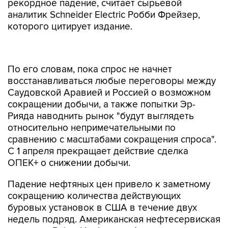
рекордное падение, считает сырьевой
аналитик Schneider Electric Робби Фрейзер,
которого цитирует издание.
По его словам, пока спрос не начнет
восстанавливаться любые переговоры между
Саудовской Аравией и Россией о возможном
сокращении добычи, а также попытки Эр-
Рияда наводнить рынок "будут выглядеть
относительно непримечательными по
сравнению с масштабами сокращения спроса".
С 1 апреля прекращает действие сделка
ОПЕК+ о снижении добычи.
Падение нефтяных цен привело к заметному
сокращению количества действующих
буровых установок в США в течение двух
недель подряд. Американская нефтесервиская
компания Baker Hughes сообщила в пятницу,
что на прошлой неделе их число упало на 40