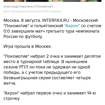
Фото: Владимир Астапкович/РИА Новости
Москва. 8 августа. INTERFAX.RU - Московский
"Локомотив" и тольяттинский
"Акрон"
со счетом
0:0 завершили матч третьего тура чемпионата
России по футболу.
Игра прошла в Москве.
"Локомотив" набрал 2 очка и занимает десятое
место в турнирной таблице. В нынешнем
сезоне РПЛ он пока не одержал ни одной
победы, а с учетом предыдущего его
безвыигрышная серия составляет четыре
матча.
"Акрон" набрал первое очко и занимает 14-ю
строчку.
Локомотив
Акрон
футбол
РПЛ