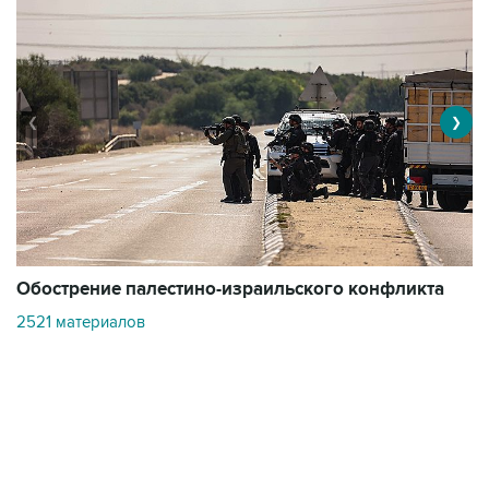
❮
❯
Обострение палестино-израильского конфликта
О
2521 материалов
3
Контакты
Об "Интерфаксе"
Пресс-центр
Вакансии
Реклама на сайте
Мероприятия