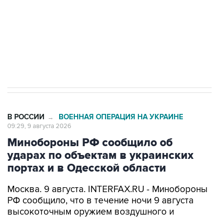
Кабмин РФ разрешил до 1 июля 2027 года
импорт, выпуск и обращение бензина Евро 2,
Евро 3, Евро 4
В РОССИИ
ВОЕННАЯ ОПЕРАЦИЯ НА УКРАИНЕ
→
09:29, 9 августа 2026
Минобороны РФ сообщило об
ударах по объектам в украинских
портах и в Одесской области
Москва. 9 августа. INTERFAX.RU - Минобороны
РФ сообщило, что в течение ночи 9 августа
высокоточным оружием воздушного и
наземного базирования, а также ударными
беспилотными летательными аппаратами