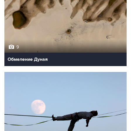
9
Обмеление Дуная