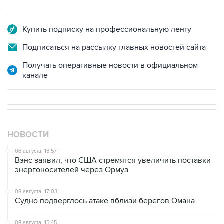
Купить подписку на профессиональную ленту
Подписаться на рассылку главных новостей сайта
Получать оперативные новости в официальном
канале
НОВОСТИ
08 августа, 18:57
Вэнс заявил, что США стремятся увеличить поставки
энергоносителей через Ормуз
08 августа, 17:03
Судно подверглось атаке вблизи берегов Омана
08 августа, 15:45
В "Газпроме" заявили, что ситуация с закачкой газа в
хранилища Европы усугубляется