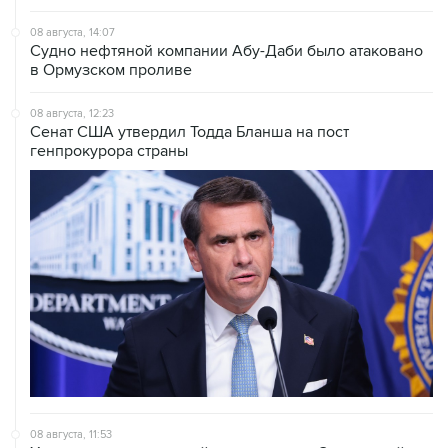
Судно нефтяной компании Абу-Даби было атаковано
в Ормузском проливе
08 августа, 12:23
Сенат США утвердил Тодда Бланша на пост
генпрокурора страны
08 августа, 11:53
Хуситы заявили, что действуют против Саудовской
Аравии для снятия блокады с Йемена