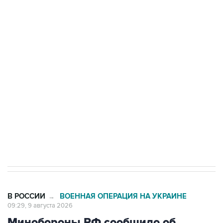
области подверглось атаке БПЛА
Беспилотные технологии и ИИ на службе у
электросетевых объектов и агрокомплексов
Социальная реклама, АНО «Национальные приоритеты».
ИНН 7725383515 Erid: F7NfYUJCUneVdwcydK6A
Кабмин РФ разрешил до 1 июля 2027 года
импорт, выпуск и обращение бензина Евро 2,
Евро 3, Евро 4
В РОССИИ
ВОЕННАЯ ОПЕРАЦИЯ НА УКРАИНЕ
→
09:29, 9 августа 2026
Минобороны РФ сообщило об
ударах по объектам в украинских