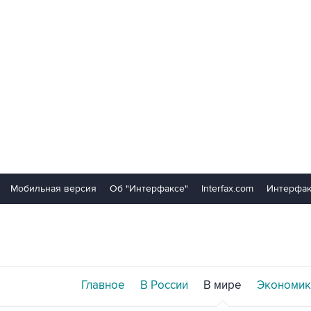
Мобильная версия
Об "Интерфаксе"
Interfax.com
Интерфак
Главное
В России
В мире
Экономик