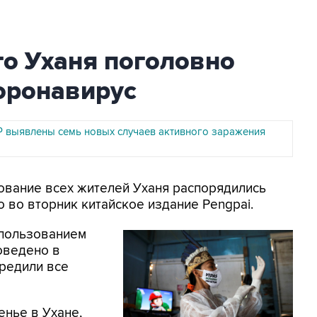
го Уханя поголовно
оронавирус
НР выявлены семь новых случаев активного заражения
рование всех жителей Уханя распорядились
 во вторник китайское издание Pengpai.
спользованием
оведено в
предили все
енье в Ухане,