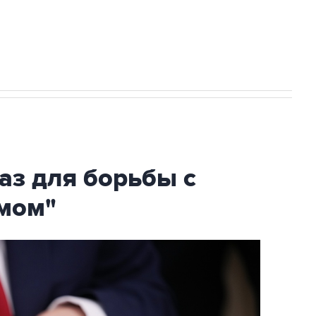
огибшем в результате атаки ВСУ на
аз для борьбы с
мом"