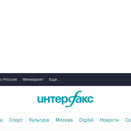
с-Россия
Финмаркет
Еще...
а
Спорт
Культура
Москва
Digital
Новости
С