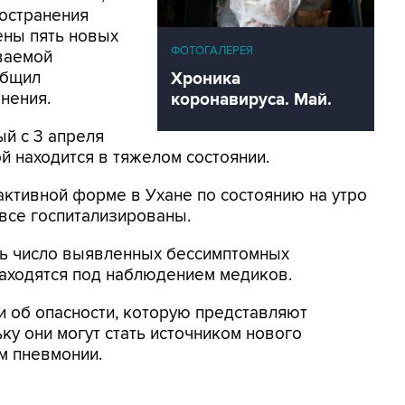
ространения
ены пять новых
ФОТОГАЛЕРЕЯ
ваемой
общил
Хроника
нения.
коронавируса. Май.
й с 3 апреля
й находится в тяжелом состоянии.
активной форме в Ухане по состоянию на утро
 все госпитализированы.
ось число выявленных бессимптомных
 находятся под наблюдением медиков.
 об опасности, которую представляют
у они могут стать источником нового
м пневмонии.