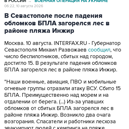
В РОССИИ
ВОЕННАЯ ОПЕРАЦИЯ НА УКРАИНЕ
→
06:22, 10 августа 2026
В Севастополе после падения
обломков БПЛА загорелся лес в
районе пляжа Инжир
Москва. 10 августа. INTERFAX.RU - Губернатор
Севастополя Михаил Развожаев
сообщил
, что
число беспилотников, сбитых над городом,
достигло 15. В результате падения обломков
БПЛА загорелся лес в районе пляжа Инжир.
"Наши военные, авиация, ПВО и мобильные
огневые группы отразили атаку ВСУ. Сбито 15
БПЛА. Преимущественно над морем и на
отдалении от берега. (...) Из-за упавших
обломков от сбитых БПЛА загорелся лес в
районе пляжа Инжир. Возникло два очага
возгорания. Спасатели и работники лесхоза
эвакуируют людей с кемпинга на пляже