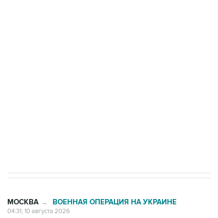
области подверглось атаке БПЛА
Число жертв атаки БПЛА на Белгород выросло
до пяти
Беспилотные технологии и ИИ на службе у
электросетевых объектов и агрокомплексов
Социальная реклама, АНО «Национальные приоритеты».
ИНН 7725383515 Erid: F7NfYUJCUneVdwcydK6A
Путин вывел "Шереметьево" из
стратегического списка с целью снять
препятствие для приватизации
МОСКВА
ВОЕННАЯ ОПЕРАЦИЯ НА УКРАИНЕ
→
04:31, 10 августа 2026