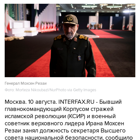
Генерал Мохсен Резаи
Фото: Morteza Nikoubazl/NurPhoto via Getty Images
Москва. 10 августа. INTERFAX.RU - Бывший
главнокомандующий Корпусом стражей
исламской революции (КСИР) и военный
советник верховного лидера Ирана Мохсен
Резаи занял должность секретаря Высшего
совета национальной безопасности, сообщило
агентство "Мехр".