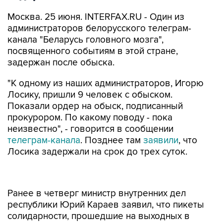
Москва. 25 июня. INTERFAX.RU - Один из
администраторов белорусского телеграм-
канала "Беларусь головного мозга",
посвященного событиям в этой стране,
задержан после обыска.
"К одному из наших администраторов, Игорю
Лосику, пришли 9 человек с обыском.
Показали ордер на обыск, подписанный
прокурором. По какому поводу - пока
неизвестно", - говорится в сообщении
телеграм-канала
. Позднее там
заявили
, что
Лосика задержали на срок до трех суток.
Ранее в четверг министр внутренних дел
республики Юрий Караев заявил, что пикеты
солидарности, прошедшие на выходных в
Белоруссии, "управлялись через телеграм-
каналы и через стримы "Радио Свобода".