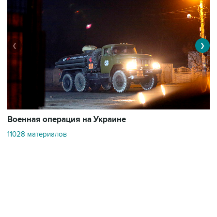
❮
❯
Военная операция на Украине
О
11028 материалов
3
Контакты
Об "Интерфаксе"
Пресс-центр
Вакансии
Реклама на сайте
Мероприятия