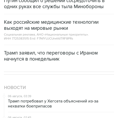
Путин сообщил о решении сосредоточить в
одних руках все службы тыла Минобороны
Как российские медицинские технологии
выходят на мировые рынки
Социальная реклама, АНО «Национальные приоритеты».
ИНН 7725383515 Erid: F7NfYUJCUneVdTRF8PRs
Трамп заявил, что переговоры с Ираном
начнутся в понедельник
НОВОСТИ
06 августа, 03:39
Трамп потребовал у Хегсета объяснений из-за
нехватки боеприпасов
06 августа, 02:43