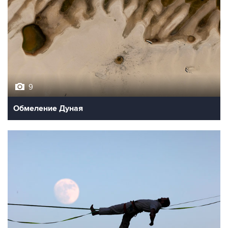
9
Обмеление Дуная