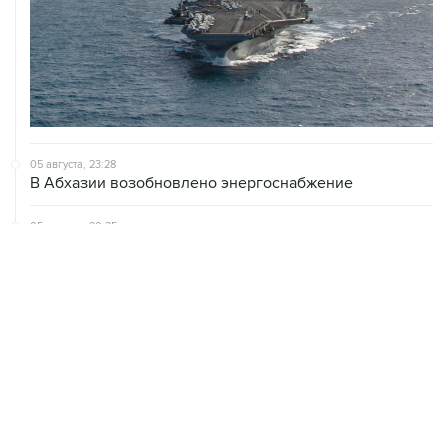
05 августа, 23:28
В Абхазии возобновлено энергоснабжение
05 августа, 20:35
Грузинские энергетики связали блэкаут с
тестированием на агрегатах Ингури ГЭС
05 августа, 20:30
В Тегеране заявили, что согласовали с Оманом почти
все пункты по Ормузскому проливу