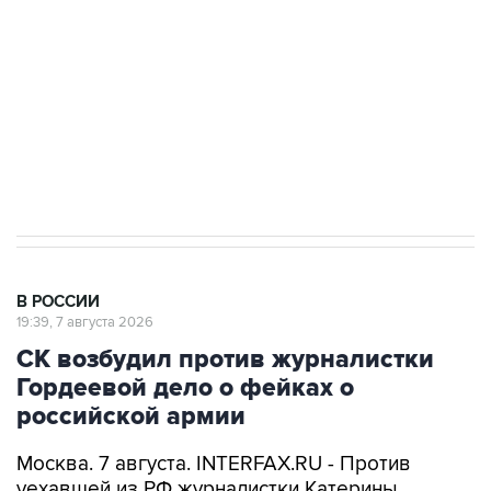
электросетевых объектов и агрокомплексов
Социальная реклама, АНО «Национальные приоритеты».
ИНН 7725383515 Erid: F7NfYUJCUneVdwcydK6A
Аксенов сообщил о четвертом погибшем в
результате атаки ВСУ на Крым
В РОССИИ
19:39, 7 августа 2026
СК возбудил против журналистки
Гордеевой дело о фейках о
российской армии
Москва. 7 августа. INTERFAX.RU - Против
уехавшей из РФ журналистки Катерины
Гордеевой (
признана иноагентом
) возбуждено