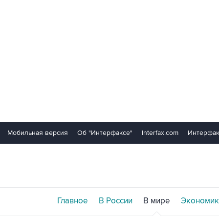
Мобильная версия
Об "Интерфаксе"
Interfax.com
Интерфак
Главное
В России
В мире
Экономик