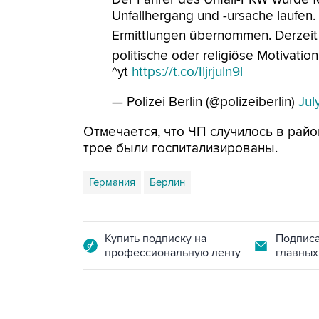
Unfallhergang und -ursache laufen
Ermittlungen übernommen. Derzeit g
politische oder religiöse Motivation
^yt
https://t.co/Iljrjuln9l
— Polizei Berlin (@polizeiberlin)
Jul
Отмечается, что ЧП случилось в рай
трое были госпитализированы.
Германия
Берлин
Купить подписку на
Подписа
профессиональную ленту
главных