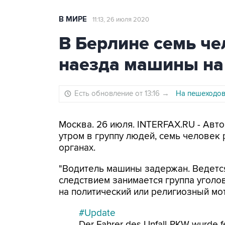
В МИРЕ
11:13, 26 июля 2020
В Берлине семь че
наезда машины на
Есть обновление от 13:16
→
На пешеходов
Москва. 26 июля. INTERFAX.RU - Авт
утром в группу людей, семь человек
органах.
"Водитель машины задержан. Ведется
следствием занимается группа уголо
на политический или религиозный моти
#Update
Der Fahrer des Unfall-PKW wurde 