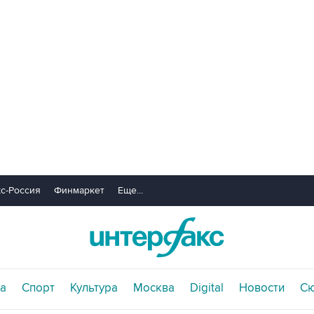
с-Россия
Финмаркет
Еще...
а
Спорт
Культура
Москва
Digital
Новости
С