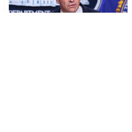
08 августа, 11:53
Хуситы заявили, что действуют против Саудовской
Аравии для снятия блокады с Йемена
08 августа, 11:04
Тайфун "Долфин" достиг юга Японии, пострадали пять
человек
08 августа, 10:30
Йеменские войска нанесли ряд ударов по хуситам