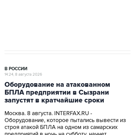
Социальная реклама, АНО «Национальные приоритеты».
ИНН 7725383515 Erid: F7NfYUJCUneVdwcydK6A
Кабмин РФ разрешил до 1 июля 2027 года
импорт, выпуск и обращение бензина Евро 2,
Евро 3, Евро 4
В РОССИИ
14:24, 8 августа 2026
Оборудование на атакованном
БПЛА предприятии в Сызрани
запустят в кратчайшие сроки
Москва. 8 августа. INTERFAX.RU -
Оборудование, которое пытались вывести из
строя атакой БПЛА на одном из самарских
предприятий в ночь на субботу, начнет