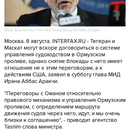
Фото: Arun Kumar/ The India Today Group via Getty Images
Москва. 8 августа. INTERFAX.RU - Тегеран и
Маскат могут вскоре договориться о системе
управления судоходством в Ормузском
проливе, однако снятие блокады с него имеет
отношение не к этим переговорам, а к
действиям США, заявил в субботу глава МИД
Ирана Аббас Аракчи.
"Переговоры с Оманом относительно
правового механизма и управления Ормузским
проливом, с определением маршрута
движения судов через него, идут, и мы очень
близки к соглашению", - приводит агентство
Tasnim слова министра.