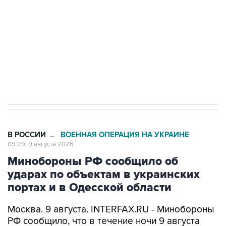
Социальная реклама, АНО «Национальные приоритеты».
ИНН 7725383515 Erid: F7NfYUJCUneVdwcydK6A
Кабмин РФ разрешил до 1 июля 2027 года
импорт, выпуск и обращение бензина Евро 2,
Евро 3, Евро 4
В РОССИИ
ВОЕННАЯ ОПЕРАЦИЯ НА УКРАИНЕ
→
09:29, 9 августа 2026
Минобороны РФ сообщило об
ударах по объектам в украинских
портах и в Одесской области
Москва. 9 августа. INTERFAX.RU - Минобороны
РФ сообщило, что в течение ночи 9 августа
высокоточным оружием воздушного и
наземного базирования, а также ударными