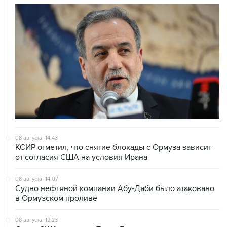
08 августа, 14:43
КСИР отметил, что снятие блокады с Ормуза зависит
от согласия США на условия Ирана
08 августа, 14:07
Судно нефтяной компании Абу-Даби было атаковано
в Ормузском проливе
08 августа, 12:23
Сенат США утвердил Тодда Бланша на пост
генпрокурора страны