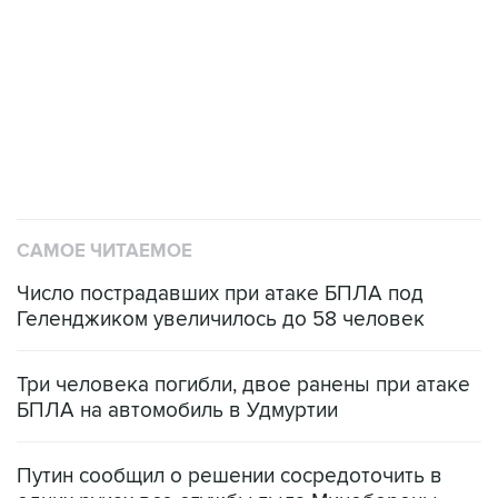
Число пострадавших при атаке БПЛА под
Геленджиком увеличилось до 58 человек
Три человека погибли, двое ранены при атаке
БПЛА на автомобиль в Удмуртии
Путин сообщил о решении сосредоточить в
одних руках все службы тыла Минобороны
Как российские медицинские технологии
выходят на мировые рынки
Социальная реклама, АНО «Национальные приоритеты».
ИНН 7725383515 Erid: F7NfYUJCUneVdTRF8PRs
Трамп заявил, что переговоры с Ираном
начнутся в понедельник