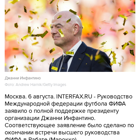
Фото: Andrew Harnik/Getty Images
Москва. 6 августа. INTERFAX.RU - Руководство
Международной федерации футбола ФИФА
заявило о полной поддержке президенту
организации Джанни Инфантино.
Соответствующее заявление было сделано по
окончании встречи высшего руководства
ФИФА в Рабате (Марокко).
"После встречи в Рабате генеральный
секретарь ФИФА и присутствовавшие на ней
члены правления федерации подтвердили
свою полную поддержку президента ФИФА
Джанни Инфантино как единственного
должностного лица, избранного 211
ассоциациями-членами ФИФА. В свою очередь,
президент ФИФА вновь выразил свою полную
поддержку Генеральному секретарю ФИФА и
администрации ФИФА за их необходимую и