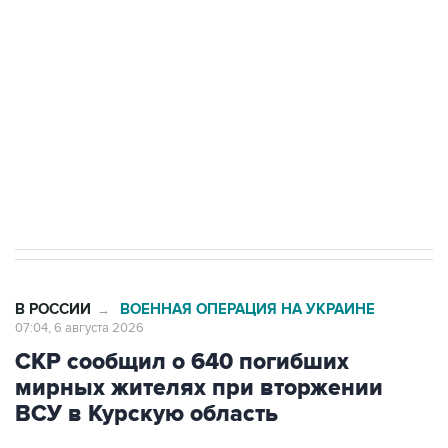
одних руках все службы тыла Минобороны
Как российские медицинские технологии
выходят на мировые рынки
Социальная реклама, АНО «Национальные приоритеты».
ИНН 7725383515 Erid: F7NfYUJCUneVdTRF8PRs
Трамп заявил, что переговоры с Ираном
начнутся в понедельник
В РОССИИ
ВОЕННАЯ ОПЕРАЦИЯ НА УКРАИНЕ
→
07:04, 6 августа 2026
СКР сообщил о 640 погибших
мирных жителях при вторжении
ВСУ в Курскую область