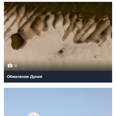
9
Обмеление Дуная