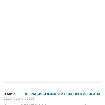
подростков, готовивших теракт на объекте
Росгвардии
Беспилотные технологии и ИИ на службе у
электросетевых объектов и агрокомплексов
Социальная реклама, АНО «Национальные приоритеты».
ИНН 7725383515 Erid: F7NfYUJCUneVdwcydK6A
Кабмин РФ разрешил до 1 июля 2027 года
импорт, выпуск и обращение бензина Евро 2,
Евро 3, Евро 4
В МИРЕ
ОПЕРАЦИЯ ИЗРАИЛЯ И США ПРОТИВ ИРАНА
→
02:20, 8 августа 2026
Силы CENTCOM перехватили более
50 торговых судов после