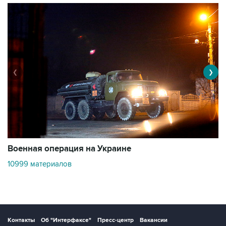
❮
❯
Военная операция на Украине
О
10999 материалов
3
Контакты
Об "Интерфаксе"
Пресс-центр
Вакансии
Реклама на сайте
Мероприятия