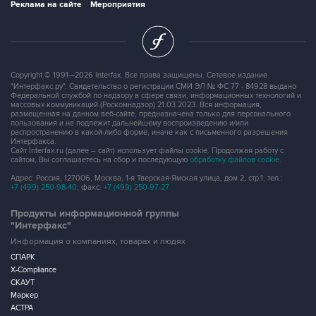
Copyright © 1991—2026 Interfax. Все права защищены. Сетевое издание
"Интерфакс.ру". Свидетельство о регистрации СМИ ЭЛ № ФС 77 - 84928 выдано
Федеральной службой по надзору в сфере связи, информационных технологий и
массовых коммуникаций (Роскомнадзор) 21.03.2023. Вся информация,
размещенная на данном веб-сайте, предназначена только для персонального
пользования и не подлежит дальнейшему воспроизведению и/или
распространению в какой-либо форме, иначе как с письменного разрешения
Интерфакса.
Сайт Interfax.ru (далее – сайт) использует файлы cookie. Продолжая работу с
сайтом, Вы соглашаетесь на сбор и последующую
обработку файлов cookie
.
Адрес: Россия, 127006, Москва, 1-я Тверская-Ямская улица, дом 2, стр.1, тел.:
+7 (499) 250-98-40
, факс:
+7 (499) 250-97-27
Продукты информационной группы
"Интерфакс"
Информация о компаниях, товарах и людях
СПАРК
X-Compliance
СКАУТ
Маркер
АСТРА
Новости и рынки
Новости "Интерфакса"