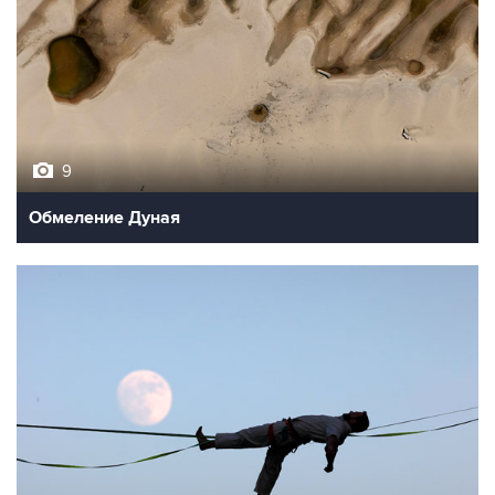
9
Обмеление Дуная