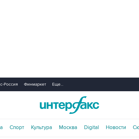
с-Россия
Финмаркет
Еще...
а
Спорт
Культура
Москва
Digital
Новости
С