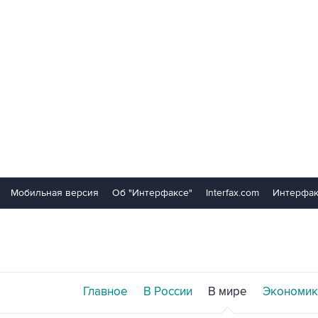
Мобильная версия
Об "Интерфаксе"
Interfax.com
Интерфак
Главное
В России
В мире
Экономик