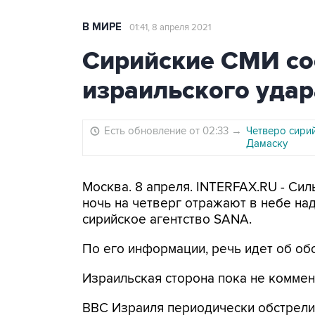
В МИРЕ
01:41, 8 апреля 2021
Сирийские СМИ со
израильского уда
Есть обновление от 02:33
→
Четверо сири
Дамаску
Москва. 8 апреля. INTERFAX.RU - Си
ночь на четверг отражают в небе на
сирийское агентство SANA.
По его информации, речь идет об об
Израильская сторона пока не коммен
ВВС Израиля периодически обстрели