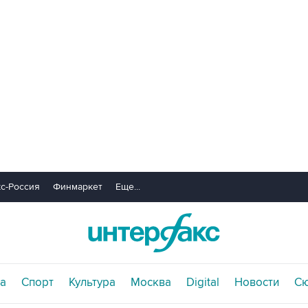
с-Россия
Финмаркет
Еще...
а
Спорт
Культура
Москва
Digital
Новости
С