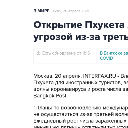
В МИРЕ
15:45, 20 апреля 2021
Открытие Пхукета 
угрозой из-за тре
Есть обновление от 11:16
→
В Бангкоке вв
COVID
Москва. 20 апреля. INTERFAX.RU - Вл
Пхукета для иностранных туристов, з
волны коронавируса и роста числа з
Bangkok Post.
"Планы по возобновлению междунаро
не осуществиться из-за третьей вол
Ежедневный рост числа зараженных 
минувшую пятницу отпугнули туристо