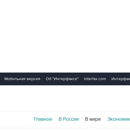
Мобильная версия
Об "Интерфаксе"
Interfax.com
Интерфак
Главное
В России
В мире
Экономик