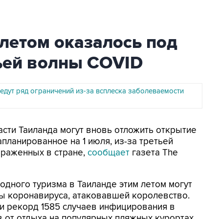
летом оказалось под
тьей волны COVID
едут ряд ограничений из-за всплеска заболеваемости
асти Таиланда могут вновь отложить открытие
апланированное на 1 июля, из-за третьей
араженных в стране,
сообщает
газета The
дного туризма в Таиланде этим летом могут
ны коронавируса, атаковавшей королевство.
и рекорд 1585 случаев инфицирования в
в от отдыха на популярных пляжных курортах