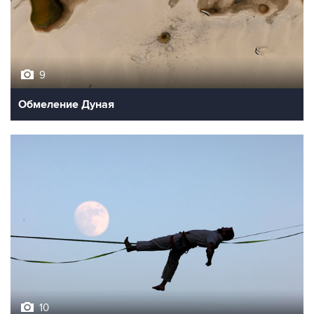
9
Обмеление Дуная
10