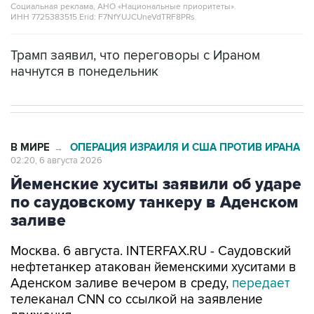
Социальная реклама, АНО «Национальные приоритеты».
ИНН 7725383515 Erid: F7NfYUJCUneVdTRF8PRs
Трамп заявил, что переговоры с Ираном
начнутся в понедельник
В МИРЕ
ОПЕРАЦИЯ ИЗРАИЛЯ И США ПРОТИВ ИРАНА
→
02:20, 6 августа 2026
Йеменские хуситы заявили об ударе
по саудовскому танкеру в Аденском
заливе
Москва. 6 августа. INTERFAX.RU - Саудовский
нефтетанкер атакован йеменскими хуситами в
Аденском заливе вечером в среду,
передает
телеканал CNN со ссылкой на заявление