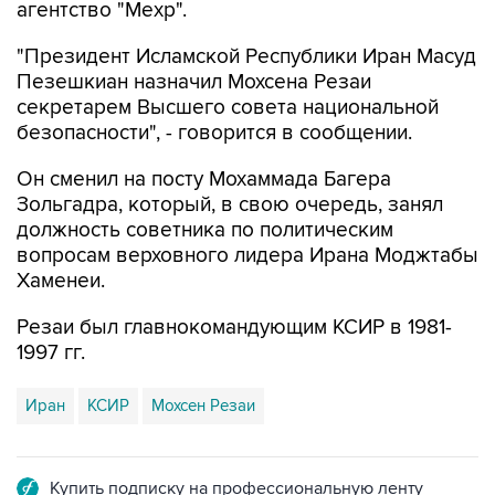
"Президент Исламской Республики Иран Масуд
Пезешкиан назначил Мохсена Резаи
секретарем Высшего совета национальной
безопасности", - говорится в сообщении.
Он сменил на посту Мохаммада Багера
Зольгадра, который, в свою очередь, занял
должность советника по политическим
вопросам верховного лидера Ирана Моджтабы
Хаменеи.
Резаи был главнокомандующим КСИР в 1981-
1997 гг.
Иран
КСИР
Мохсен Резаи
Купить подписку на профессиональную ленту
Подписаться на рассылку главных новостей сайта