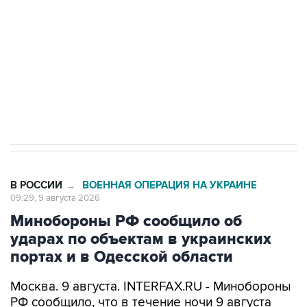
электросетевых объектов и агрокомплексов
Социальная реклама, АНО «Национальные приоритеты».
ИНН 7725383515 Erid: F7NfYUJCUneVdwcydK6A
Кабмин РФ разрешил до 1 июля 2027 года
импорт, выпуск и обращение бензина Евро 2,
Евро 3, Евро 4
В РОССИИ
ВОЕННАЯ ОПЕРАЦИЯ НА УКРАИНЕ
→
09:29, 9 августа 2026
Минобороны РФ сообщило об
ударах по объектам в украинских
портах и в Одесской области
Москва. 9 августа. INTERFAX.RU - Минобороны
РФ сообщило, что в течение ночи 9 августа