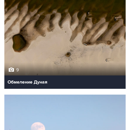
9
Обмеление Дуная