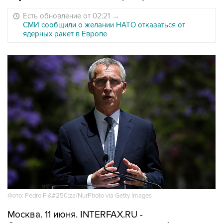
Есть обновление от 02:21
→
СМИ сообщили о желании НАТО отказаться от
ядерных ракет в Европе
Фото: Pedro Fi&#250;za/NurPhoto via Getty Images
Москва. 11 июня. INTERFAX.RU -