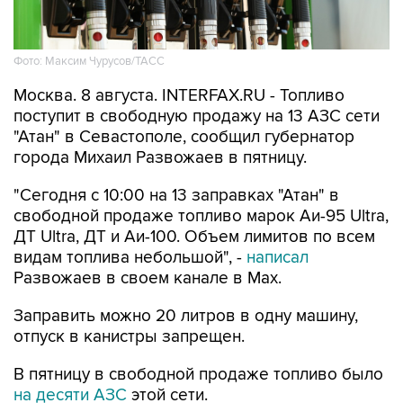
Фото: Максим Чурусов/ТАСС
Москва. 8 августа. INTERFAX.RU - Топливо
поступит в свободную продажу на 13 АЗС сети
"Атан" в Севастополе, сообщил губернатор
города Михаил Развожаев в пятницу.
"Сегодня с 10:00 на 13 заправках "Атан" в
свободной продаже топливо марок Аи-95 Ultra,
ДТ Ultra, ДТ и Аи-100. Объем лимитов по всем
видам топлива небольшой", -
написал
Развожаев в своем канале в Max.
Заправить можно 20 литров в одну машину,
отпуск в канистры запрещен.
В пятницу в свободной продаже топливо было
на десяти АЗС
этой сети.
Как сообщалось, 22 мая из-за логистических