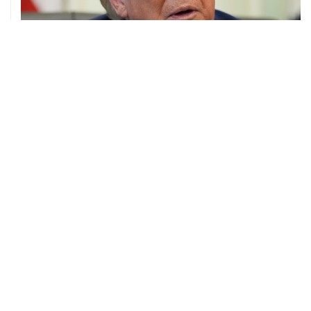
07 августа, 20:20
Сенат США проголосовал за законопроект о
дополнительных антироссийских санкциях
ХРОНИКИ СОБЫТИЙ
❮
❯