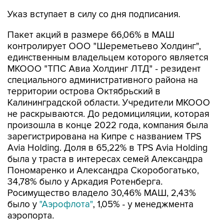
Указ вступает в силу со дня подписания.
Пакет акций в размере 66,06% в МАШ
контролирует ООО "Шереметьево Холдинг",
единственным владельцем которого является
МКООО "ТПС Авиа Холдинг ЛТД" - резидент
специального административного района на
территории острова Октябрьский в
Калининградской области. Учредители МКООО
не раскрываются. До редомициляции, которая
произошла в конце 2022 года, компания была
зарегистрирована на Кипре с названием TPS
Avia Holding. Доля в 65,22% в TPS Avia Holding
была у траста в интересах семей Александра
Пономаренко и Александра Скоробогатько,
34,78% было у Аркадия Ротенберга.
Росимущество владело 30,46% МАШ, 2,43%
было у
"Аэрофлота"
, 1,05% - у менеджмента
аэропорта.