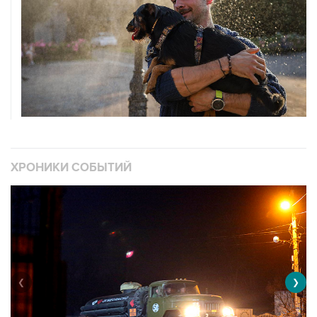
ХРОНИКИ СОБЫТИЙ
❮
❯