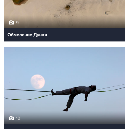
9
Обмеление Дуная
10