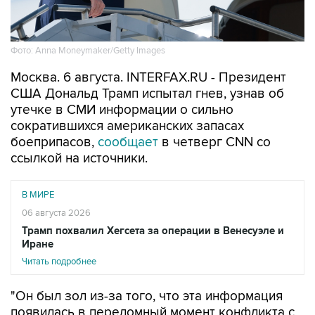
Фото: Anna Moneymaker/Getty Images
Москва. 6 августа. INTERFAX.RU - Президент
США Дональд Трамп испытал гнев, узнав об
утечке в СМИ информации о сильно
сократившихся американских запасах
боеприпасов,
сообщает
в четверг CNN со
ссылкой на источники.
В МИРЕ
06 августа 2026
Трамп похвалил Хегсета за операции в Венесуэле и
Иране
Читать подробнее
"Он был зол из-за того, что эта информация
появилась в переломный момент конфликта с