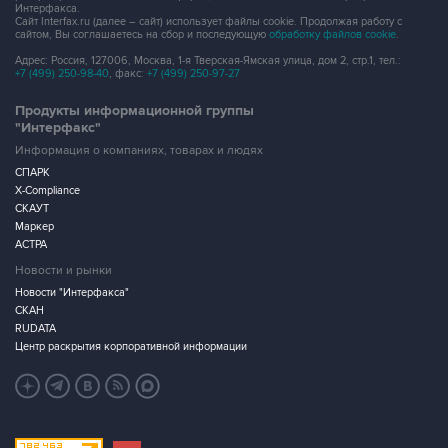
Интерфакса.
Сайт Interfax.ru (далее – сайт) использует файлы cookie. Продолжая работу с
сайтом, Вы соглашаетесь на сбор и последующую
обработку файлов cookie
.
Адрес: Россия, 127006, Москва, 1-я Тверская-Ямская улица, дом 2, стр.1, тел.:
+7 (499) 250-98-40
, факс:
+7 (499) 250-97-27
Продукты информационной группы
"Интерфакс"
Информация о компаниях, товарах и людях
СПАРК
X-Compliance
СКАУТ
Маркер
АСТРА
Новости и рынки
Новости "Интерфакса"
СКАН
RUDATA
Центр раскрытия корпоративной информации