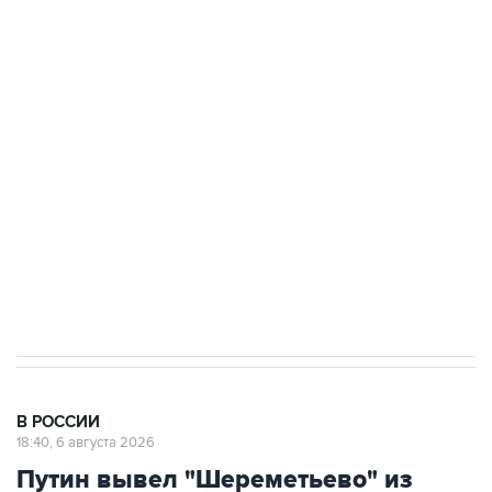
ФСБ сообщила о задержании в Приморье
подростков, готовивших теракт на объекте
Росгвардии
Как российские медицинские технологии
выходят на мировые рынки
Социальная реклама, АНО «Национальные приоритеты».
ИНН 7725383515 Erid: F7NfYUJCUneVdTRF8PRs
Аксенов сообщил о четвертом погибшем в
результате атаки ВСУ на Крым
В РОССИИ
18:40, 6 августа 2026
Путин вывел "Шереметьево" из