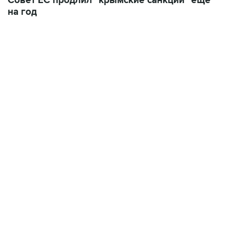
Совет ЕС продлил "крымские санкции" еще
на год
01:09, 7 августа 2026
В МИРЕ