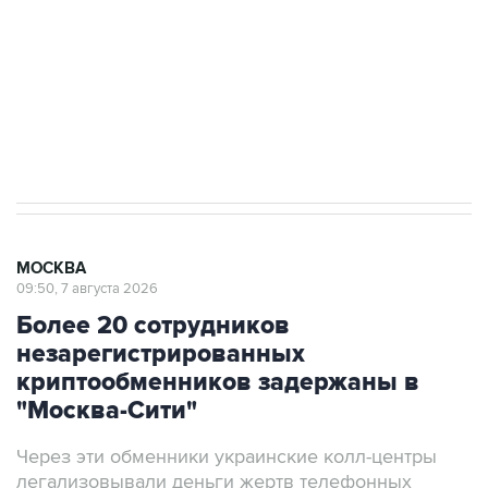
электросетевых объектов и агрокомплексов
Социальная реклама, АНО «Национальные приоритеты».
ИНН 7725383515 Erid: F7NfYUJCUneVdwcydK6A
Аксенов сообщил о четвертом погибшем в
результате атаки ВСУ на Крым
МОСКВА
09:50, 7 августа 2026
Более 20 сотрудников
незарегистрированных
криптообменников задержаны в
"Москва-Сити"
Через эти обменники украинские колл-центры
легализовывали деньги жертв телефонных