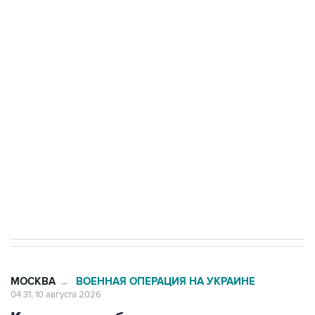
Число жертв атаки БПЛА на Белгород выросло
до пяти
Беспилотные технологии и ИИ на службе у
электросетевых объектов и агрокомплексов
Социальная реклама, АНО «Национальные приоритеты».
ИНН 7725383515 Erid: F7NfYUJCUneVdwcydK6A
Путин вывел "Шереметьево" из
стратегического списка с целью снять
препятствие для приватизации
МОСКВА
ВОЕННАЯ ОПЕРАЦИЯ НА УКРАИНЕ
→
04:31, 10 августа 2026
Количество сбитых на подлете к
Москве беспилотников увеличилось