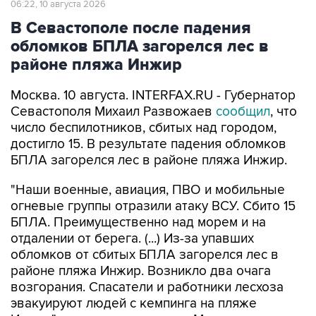
обломков БПЛА загорелся лес в
районе пляжа Инжир
Москва. 10 августа. INTERFAX.RU - Губернатор
Севастополя Михаил Развожаев
сообщил
, что
число беспилотников, сбитых над городом,
достигло 15. В результате падения обломков
БПЛА загорелся лес в районе пляжа Инжир.
"Наши военные, авиация, ПВО и мобильные
огневые группы отразили атаку ВСУ. Сбито 15
БПЛА. Преимущественно над морем и на
отдалении от берега. (...) Из-за упавших
обломков от сбитых БПЛА загорелся лес в
районе пляжа Инжир. Возникло два очага
возгорания. Спасатели и работники лесхоза
эвакуируют людей с кемпинга на пляже
Инжир", - написал он в своем Мах-канале в
понедельник.