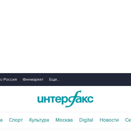
с-Россия
Финмаркет
Еще...
а
Спорт
Культура
Москва
Digital
Новости
С