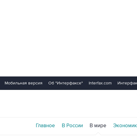
Мобильная версия
Об "Интерфаксе"
Interfax.com
Интерфак
Главное
В России
В мире
Экономик