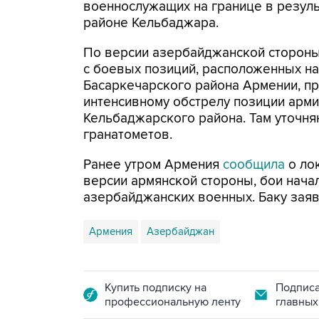
военнослужащих на границе в резуль
районе Кельбаджара.
По версии азербайджанской стороны
с боевых позиций, расположенных на
Басаркечарского района Армении, п
интенсивному обстрелу позиции арм
Кельбаджарского района. Там уточняю
гранатометов.
Ранее утром Армения
сообщила
о ло
версии армянской стороны, бои нача
азербайджанских военных. Баку заяв
Армения
Азербайджан
Купить подписку на
Подписа
профессиональную ленту
главных