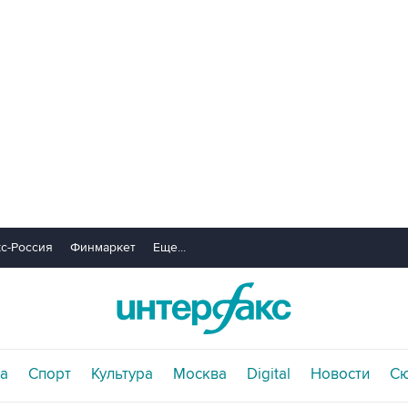
с-Россия
Финмаркет
Еще...
а
Спорт
Культура
Москва
Digital
Новости
С