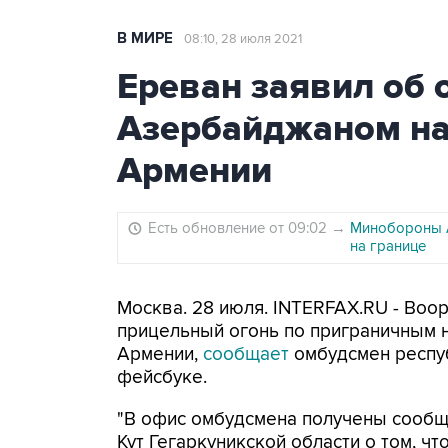
В МИРЕ
08:10, 28 июля 2021
Ереван заявил об 
Азербайджаном на
Армении
Есть обновление от 09:02
→
Минобороны А
на границе
Москва. 28 июля. INTERFAX.RU - Воо
прицельный огонь по приграничным 
Армении,
сообщает
омбудсмен респуб
фейсбуке.
"В офис омбудсмена получены сообщ
Кут Гегаркуникской области о том, 