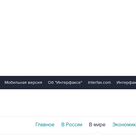
Мобильная версия
Об "Интерфаксе"
Interfax.com
Интерфак
Главное
В России
В мире
Экономик