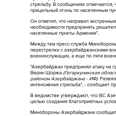
стрельбу. В сообщениях отмечается,
прицельный огонь по населенным пунк
Он отметил, что направил экстренн
необходимости предпринять решител
населенные пункты Армении".
Между тем пресс-служба Минобороны
перестрелки с азербайджанскими во
военнослужащих, а еще по пяти вое
"Азербайджан предпринял атаку на г
Верин Шоржа
(Гегаркуникская облас
районом Азербайджана - ИФ)
. Развя
интенсивная стрельба", - сообщает 
В ведомстве утверждают, что ВС Азе
целью создания благоприятных усло
Минобороны Азербайджана сообщало