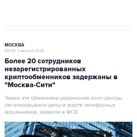
Аксенов сообщил о четвертом погибшем в
результате атаки ВСУ на Крым
МОСКВА
09:50, 7 августа 2026
Более 20 сотрудников
незарегистрированных
криптообменников задержаны в
"Москва-Сити"
Через эти обменники украинские колл-центры
легализовывали деньги жертв телефонных
мошенников, заявили в ФСБ