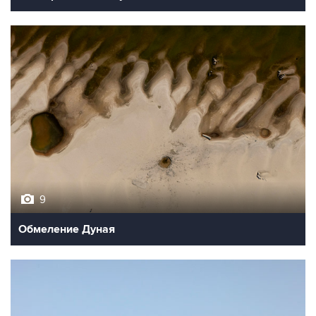
9
Обмеление Дуная