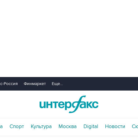
с-Россия
Финмаркет
Еще...
а
Спорт
Культура
Москва
Digital
Новости
С