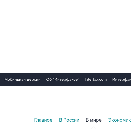
Мобильная версия
Об "Интерфаксе"
Interfax.com
Интерфак
Главное
В России
В мире
Экономик