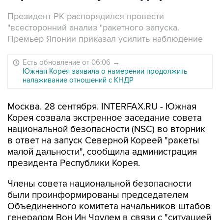
Президент РК распорядился провести
"всесторонний анализ "ракетного запуска.
Премьер Японии приказал усилить наблюдение
Есть обновление от 06:06
→
Южная Корея заявила о намерении продолжить
налаживание отношений с КНДР
Москва. 28 сентября. INTERFAX.RU - Южная
Корея созвала экстренное заседание совета
национальной безопасности (NSC) во вторник
в ответ на запуск Северной Кореей "ракеты
малой дальности", сообщила администрация
президента Республики Корея.
Члены совета национальной безопасности
были проинформированы председателем
Объединенного комитета начальников штабов
генералом Вон Ин Чоулем в связи с "ситуацией