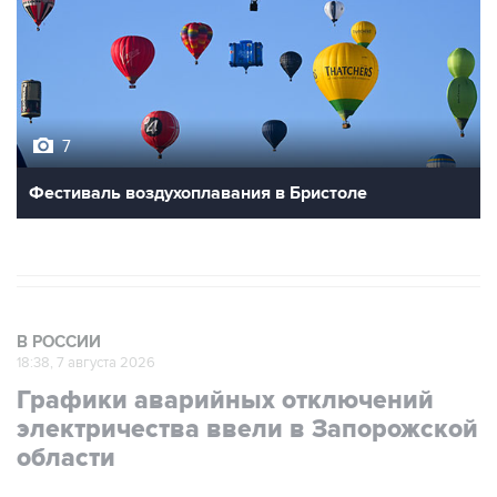
7
Фестиваль воздухоплавания в Бристоле
В РОССИИ
18:38, 7 августа 2026
Графики аварийных отключений
электричества ввели в Запорожской
области