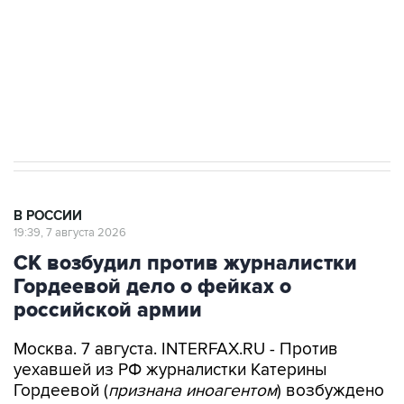
Социальная реклама, АНО «Национальные приоритеты».
ИНН 7725383515 Erid: F7NfYUJCUneVdwcydK6A
Путин вывел "Шереметьево" из
стратегического списка с целью снять
препятствие для приватизации
В РОССИИ
19:39, 7 августа 2026
СК возбудил против журналистки
Гордеевой дело о фейках о
российской армии
Москва. 7 августа. INTERFAX.RU - Против
уехавшей из РФ журналистки Катерины
Гордеевой (
признана иноагентом
) возбуждено