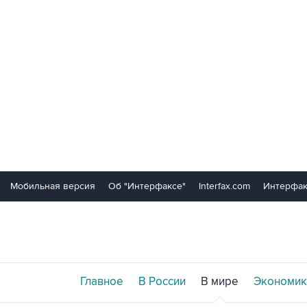
Мобильная версия
Об "Интерфаксе"
Interfax.com
Интерфак
Главное
В России
В мире
Экономик