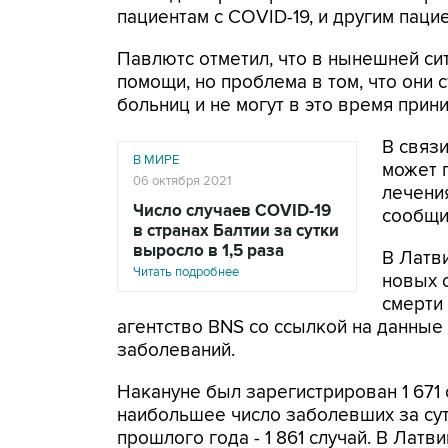
пациентам с COVID-19, и другим паци
Павлютс отметил, что в нынешней си
помощи, но проблема в том, что они 
больниц и не могут в это время прин
В связ
В МИРЕ
может 
06 октября 2021
лечени
Число случаев COVID-19
сообщи
в странах Балтии за сутки
выросло в 1,5 раза
В Латв
Читать подробнее
новых 
смерти 
агентство BNS со ссылкой на данные
заболеваний.
Накануне был зарегистрирован 1 671 
наибольшее число заболевших за су
прошлого года - 1 861 случай. В Лат