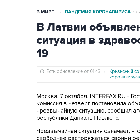
В МИРЕ
ПАНДЕМИЯ КОРОНАВИРУСА
→
13:
В Латвии объявле
ситуация в здраво
19
Есть обновление от 01:43
→
Кризисный сов
коронавируса
Москва. 7 октября. INTERFAX.RU - Г
комиссия в четверг постановила объ
чрезвычайную ситуацию, сообщил аг
республики Даниэль Павлютс.
Чрезвычайная ситуация означает, ч
свободнее распоряжаться своими ре