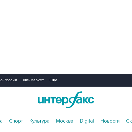
с-Россия
Финмаркет
Еще...
а
Спорт
Культура
Москва
Digital
Новости
С